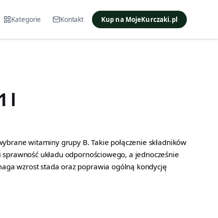
Kategorie
Kontakt
Kup na MojeKurczaki.pl
1 l
 wybrane witaminy grupy B. Takie połączenie składników
i sprawność układu odpornościowego, a jednocześnie
ga wzrost stada oraz poprawia ogólną kondycję