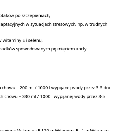
ptaków po szczepieniach,
daptacyjnych w sytuacjach stresowych, np. w trudnych
witaminy E i selenu,
padków spowodowanych pęknięciem aorty.
chowu – 200 ml / 1000 l wypijanej wody przez 3-5 dni
h chowu – 330 ml / 1000 l wypijanej wody przez 3-5
awiera: Witamina E 120 g; Witamina B
1 g; Witamina