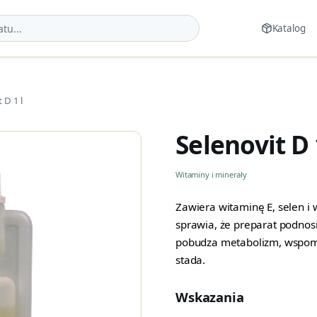
Katalog
 D 1 l
Selenovit D 
Witaminy i minerały
Zawiera witaminę E, selen i
sprawia, że preparat podnos
pobudza metabolizm, wspoma
stada.
Wskazania