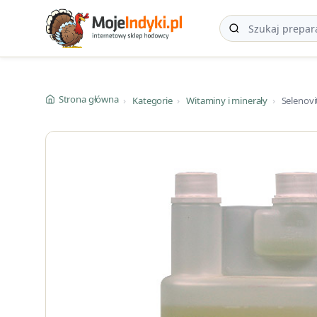
Strona główna
›
Kategorie
›
Witaminy i minerały
›
Selenovit