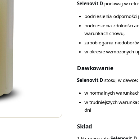
Selenovit D
podawaj w celu:
podniesienia odporności 
podniesienia zdolności a
warunkach chowu,
zapobiegania niedoborów 
w okresie wzmożonych u
Dawkowanie
Selenovit D
stosuj w dawce:
w normalnych warunkach 
w trudniejszych warunkac
dni
Skład
1 litr preparatu
Selenovit D
z