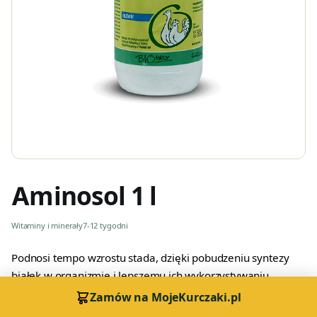
Aminosol 1 l
Witaminy i minerały
7-12 tygodni
Podnosi tempo wzrostu stada, dzięki pobudzeniu syntezy
białek w organizmie i lepszemu ich wykorzystywaniu.
Poprawia także metabolizm cukrów i tłuszu i poprawia
Zamów na MojeKurczaki.pl
wykorzystanie paszy. Podawany pisklętom w pierwszych