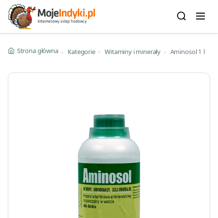
Strona główna
›
Kategorie
›
Witaminy i minerały
›
Aminosol 1 l